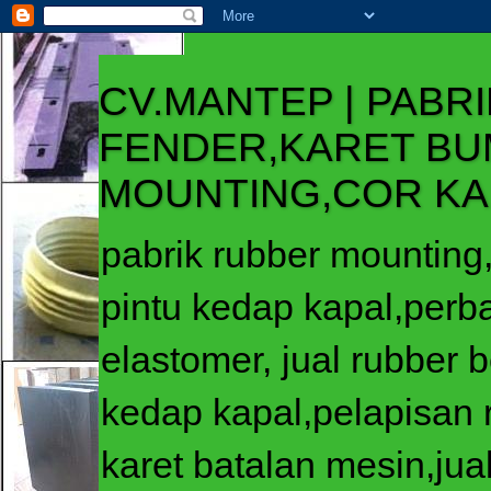
CV.MANTEP | PABR
FENDER,KARET BU
MOUNTING,COR K
pabrik rubber mounting,
pintu kedap kapal,perb
elastomer, jual rubber b
kedap kapal,pelapisan 
karet batalan mesin,jua