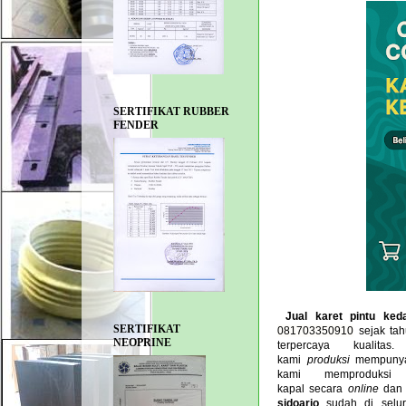
SERTIFIKAT RUBBER
FENDER
Jual karet pintu ked
SERTIFIKAT
081703350910
sejak ta
NEOPRINE
terpercaya kualit
kami
produksi
mempunyai
kami memproduks
kapal secara
online
da
sidoarjo
sudah di selur