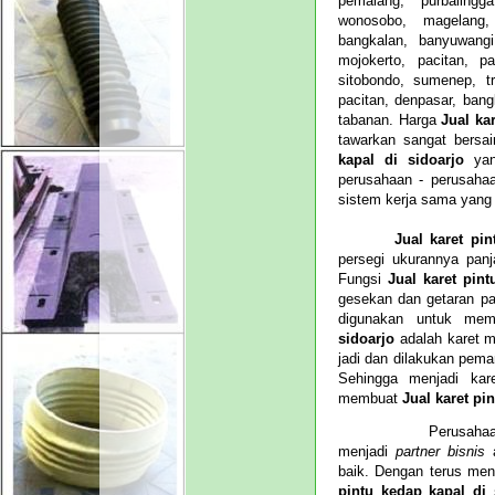
pemalang, purbalingg
wonosobo, magelang, 
bangkalan, banyuwangi
mojokerto, pacitan, p
sitobondo, sumenep, tr
pacitan, denpasar, bang
tabanan.
Harga
Jual ka
tawarkan sangat bersa
kapal di sidoarjo
ya
perusahaan - perusahaa
sistem kerja sama yang 
Jual karet pi
persegi ukurannya pan
Fungsi
Jual karet pint
gesekan dan getaran pa
digunakan untuk me
sidoarjo
adalah karet m
jadi dan dilakukan pem
Sehingga menjadi ka
membuat
Jual karet pi
Perusahaan CV. M
menjadi
partner
bisnis
baik. D
engan terus me
pintu kedap kapal di