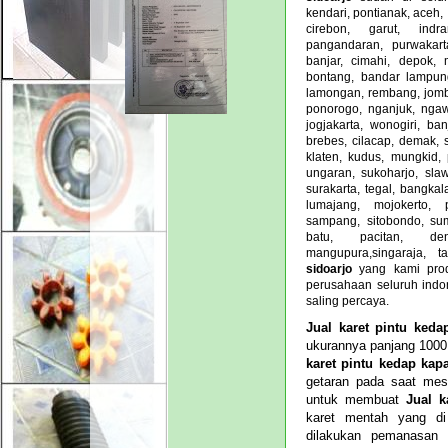
kendari, pontianak, aceh, 
cirebon, garut, indr
pangandaran, purwakart
banjar, cimahi, depok,
bontang, bandar lampung
lamongan, rembang, jomba
ponorogo, nganjuk, ngawi
jogjakarta, wonogiri, ban
brebes, cilacap, demak, 
klaten, kudus, mungkid, 
ungaran, sukoharjo, sla
surakarta, tegal, bangka
lumajang, mojokerto, 
sampang, sitobondo, sum
batu, pacitan, den
mangupura,singaraja, t
sidoarjo
yang kami pro
perusahaan seluruh indo
saling percaya.
Jual karet pintu keda
ukurannya panjang 1000
karet pintu kedap kapa
getaran pada saat mes
untuk membuat
Jual k
karet mentah yang di
dilakukan pemanasan