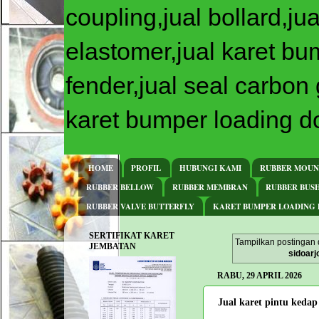
coupling,jual bollard,jua
elastomer,jual karet bu
fender,jual seal carbon
karet bumper loading do
HOME
PROFIL
HUBUNGI KAMI
RUBBER MOUN
RUBBER BELLOW
RUBBER MEMBRAN
RUBBER BUS
RUBBER VALVE BUTTERFLY
KARET BUMPER LOADING
SERTIFIKAT KARET
Tampilkan postingan
JEMBATAN
sidoarj
RABU, 29 APRIL 2026
Jual karet pintu kedap