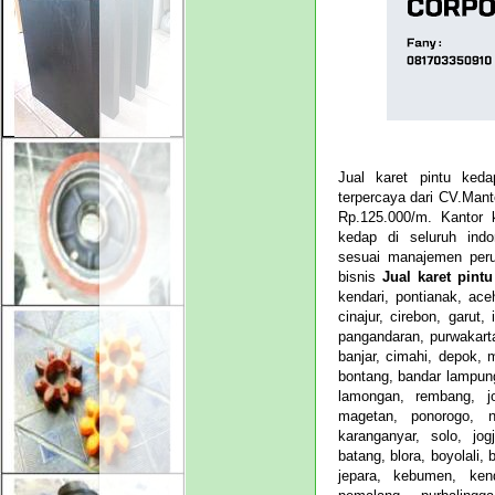
Jual karet pintu keda
terpercaya dari CV.Man
Rp.125.000/m. Kantor
kedap di seluruh ind
sesuai manajemen per
bisnis
Jual karet pint
kendari, pontianak, ace
cinajur, cirebon, garut
pangandaran, purwakart
banjar, cimahi, depok,
bontang, bandar lampung
lamongan, rembang, jo
magetan, ponorogo, n
karanganyar, solo, jog
batang, blora, boyolali,
jepara, kebumen, kend