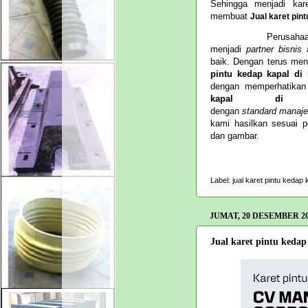
Sehingga menjadi ka
membuat
Jual karet pint
Perusahaan CV. M
menjadi
partner
bisnis
baik. D
engan terus me
pintu kedap kapal di 
dengan memperhatika
kapal di si
dengan
standard
manaj
kami hasilkan sesuai 
dan gambar.
Label:
jual karet pintu kedap 
JUMAT, 20 DESEMBER 2
Jual karet pintu kedap